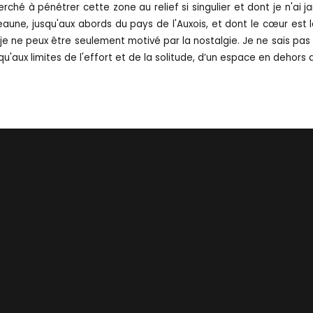
erché à pénétrer cette zone au relief si singulier et dont je n'ai j
eaune, jusqu'aux abords du pays de l'Auxois, et dont le cœur est 
 je ne peux être seulement motivé par la nostalgie. Je ne sais pas 
jusqu'aux limites de l'effort et de la solitude, d’un espace en dehors