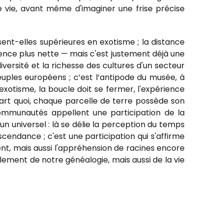
de vie, avant même d'imaginer une frise précise
osent-elles supérieures en exotisme ; la distance
érence plus nette — mais c'est justement déjà une
diversité et la richesse des cultures d'un secteur
euples européens ; c’est l’antipode du musée, à
exotisme, la boucle doit se fermer, l'expérience
 part quoi, chaque parcelle de terre possède son
s communautés appellent une participation de la
un universel : là se délie la perception du temps
'ascendance ; c'est une participation qui s'affirme
ment, mais aussi l'appréhension de racines encore
ulement de notre généalogie, mais aussi de la vie