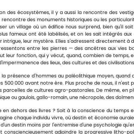
on des écosystèmes, il y a aussi la rencontre des vestig
 rencontre des monuments historiques ou les particularit
rser un village où un édifice nous surprend, bien qu'il 
lus fameux ont été labélisés, et on les sait intégrés aux 
 intrigue, leur mystère. Elles s'adressent directement à de
ressentons entre les pierres — des ancêtres aux vies 
ut leur fonction, qui y vécut, quand, combien de temps, e
'impermanence des lieux, des cultures et des civilisations
t la présence d'hommes au paléolithique moyen, quand d
 dès 500 000 avant notre ère. Plus proche de nous, il n'es
 parcelles de cultures agro-pastorales. De même, en p
hique ou gaulois, gallo-romain, une nécropole, des dolmens.
en dehors des livres ? Soit à la conscience du temps et
gine chaque individu vivre, où destin et économie auraie
imité d'un destin moins par l'entremise d'une psychologie qu
ut consciencieusement adjoindre la progressive litho-poli