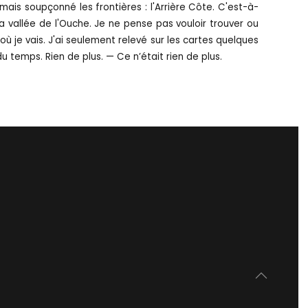
amais soupçonné les frontières : l'Arrière Côte. C'est-à-
la vallée de l'Ouche. Je ne pense pas vouloir trouver ou
où je vais. J'ai seulement relevé sur les cartes quelques
 du temps. Rien de plus. — Ce n’était rien de plus.