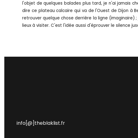
l'objet de quelques balades plus tard, je n'ai jamais ch
dire ce plateau calcaire qui va de l'Ouest de Dijon à B
retrouver quelque chose derrière la ligne (imaginaire) ;
lieux à visiter. C'est l'idée aussi d'éprouver le silence 
info[@]theblaklist.fr