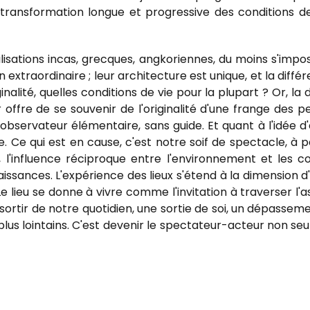
 la transformation longue et progressive des conditions 
ivilisations incas, grecques, angkoriennes, du moins s'imp
extraordinaire ; leur architecture est unique, et la diff
inalité, quelles conditions de vie pour la plupart ? Or, la 
ffre de se souvenir de l'originalité d'une frange des p
 observateur élémentaire, sans guide. Et quant à l'idée d'
re. Ce qui est en cause, c'est notre soif de spectacle, à
ssi, l'influence réciproque entre l'environnement et le
ssances. L'expérience des lieux s'étend à la dimension d'
e. Le lieu se donne à vivre comme l'invitation à traverser l
à sortir de notre quotidien, une sortie de soi, un dépasse
plus lointains. C'est devenir le spectateur-acteur non se