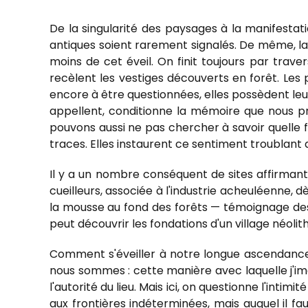
De la singularité des paysages à la manifestati
antiques soient rarement signalés. De même, la
moins de cet éveil. On finit toujours par trave
recèlent les vestiges découverts en forêt. Les p
encore à être questionnées, elles possèdent leur
appellent, conditionne la mémoire que nous p
pouvons aussi ne pas chercher à savoir quelle f
traces. Elles instaurent ce sentiment troublant d
Il y a un nombre conséquent de sites affirman
cueilleurs, associée à l'industrie acheuléenne,
la mousse au fond des forêts — témoignage des
peut découvrir les fondations d'un village néolit
Comment s'éveiller à notre longue ascendance 
nous sommes : cette manière avec laquelle j'ima
l'autorité du lieu. Mais ici, on questionne l'int
aux frontières indéterminées, mais auquel il fa