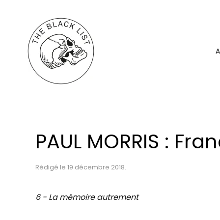
Skip
to
A
main
content
PAUL MORRIS : Fra
Rédigé le
19 décembre 2018
.
6 - La mémoire autrement