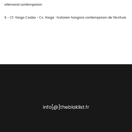
allemand contemporain
6 - Cf. Varga Csaba -
Cs. Varga : historien hongrois contemporain de l'écriture
info[@]theblaklist.fr