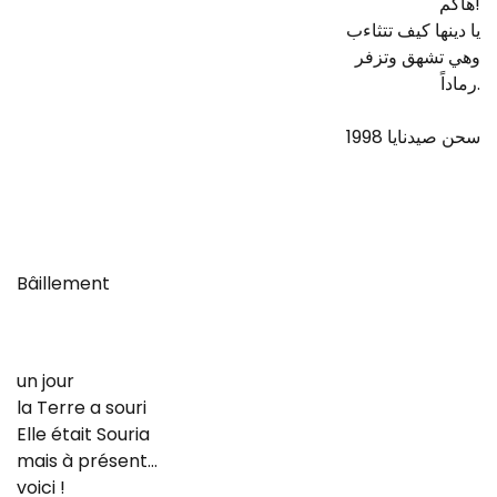
هاكم!
يا دينها كيف تتثاءب
وهي تشهق وتزفر
رماداً.
سحن صيدنايا 1998
Bâillement
un jour
la Terre a souri
Elle était Souria
mais à présent…
voici !