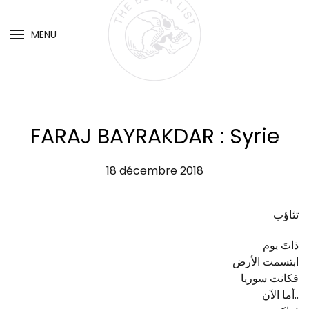
MENU
Skip
to
main
content
FARAJ BAYRAKDAR : Syrie
18 décembre 2018
تثاؤب
ذاتَ يوم
ابتسمت الأرض
فكانت سوريا
أما الآن..